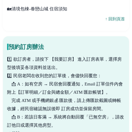
🏡清境包棟-眷戀山城 住宿須知
↑ 回到頁首
預約訂房辦法
1️⃣ 欲訂房者，請按下 【我要訂房】 進入訂房表單，選擇房
型後填妥各項資料並送出。
2️⃣ 民宿老闆在收到您的訂單後，會儘快回覆您：
📩 A：如有空房 → 民宿會回覆通知，Email 訂單信件內會
附上【訂單明細／訂金與總金額／ATM 匯款帳號】。
完成 ATM 或手機網銀💰 匯款後，請上傳匯款截圖或轉帳
收據，經民宿確認無誤後即 訂房成功並保留房間。
📩 B：若該日客滿 → 系統將自動回覆「已無空房」，請改
訂他日或選擇其他房型。